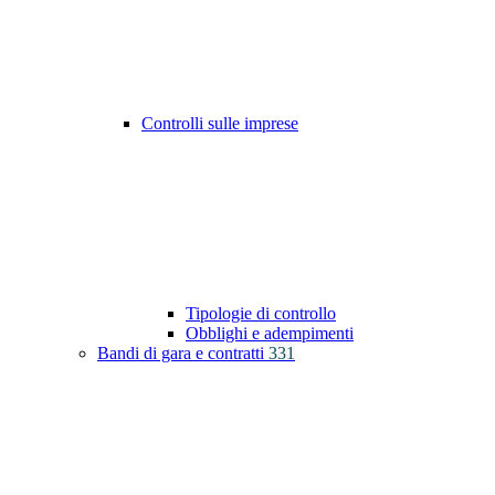
Controlli sulle imprese
Tipologie di controllo
Obblighi e adempimenti
Bandi di gara e contratti
331