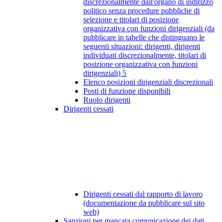
discrezionalmente dall'organo di indirizzo
politico senza procedure pubbliche di
selezione e titolari di posizione
organizzativa con funzioni dirigenziali (da
pubblicare in tabelle che distinguano le
seguenti situazioni: dirigenti, dirigenti
individuati discrezionalmente, titolari di
posizione organizzativa con funzioni
dirigenziali)
5
Elenco posizioni dirigenziali discrezionali
Posti di funzione disponibili
Ruolo dirigenti
Dirigenti cessati
Dirigenti cessati dal rapporto di lavoro
(documentazione da pubblicare sul sito
web)
Sanzioni per mancata comunicazione dei dati