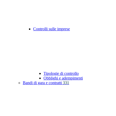
Controlli sulle imprese
Tipologie di controllo
Obblighi e adempimenti
Bandi di gara e contratti
331