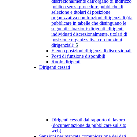
discrezionalmente dall'organo di indirizzo
politico senza procedure pubbliche di
selezione e titolari di posizione
organizzativa con funzioni dirigenziali (da
pubblicare in tabelle che distinguano le
seguenti situazioni: dirigenti, dirigenti
individuati discrezionalmente, titolari di
posizione organizzativa con funzioni
dirigenziali)
5
Elenco posizioni dirigenziali discrezionali
Posti di funzione disponibili
Ruolo dirigenti
Dirigenti cessati
Dirigenti cessati dal rapporto di lavoro
(documentazione da pubblicare sul sito
web)
Sanzioni per mancata comunicazione dei dati