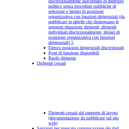
discrezionalmente dall'organo di indirizzo
politico senza procedure pubbliche di
selezione e titolari di posizione
organizzativa con funzioni dirigenziali (da
pubblicare in tabelle che distinguano le
seguenti situazioni: dirigenti, dirigenti
individuati discrezionalmente, titolari di
posizione organizzativa con funzioni
dirigenziali)
5
Elenco posizioni dirigenziali discrezionali
Posti di funzione disponibili
Ruolo dirigenti
Dirigenti cessati
Dirigenti cessati dal rapporto di lavoro
(documentazione da pubblicare sul sito
web)
Sanzioni per mancata comunicazione dei dati