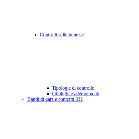
Controlli sulle imprese
Tipologie di controllo
Obblighi e adempimenti
Bandi di gara e contratti
331