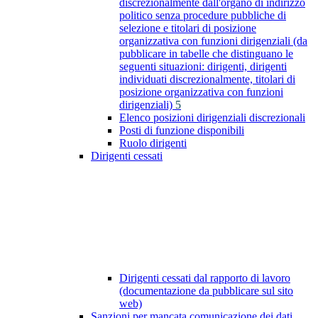
discrezionalmente dall'organo di indirizzo
politico senza procedure pubbliche di
selezione e titolari di posizione
organizzativa con funzioni dirigenziali (da
pubblicare in tabelle che distinguano le
seguenti situazioni: dirigenti, dirigenti
individuati discrezionalmente, titolari di
posizione organizzativa con funzioni
dirigenziali)
5
Elenco posizioni dirigenziali discrezionali
Posti di funzione disponibili
Ruolo dirigenti
Dirigenti cessati
Dirigenti cessati dal rapporto di lavoro
(documentazione da pubblicare sul sito
web)
Sanzioni per mancata comunicazione dei dati