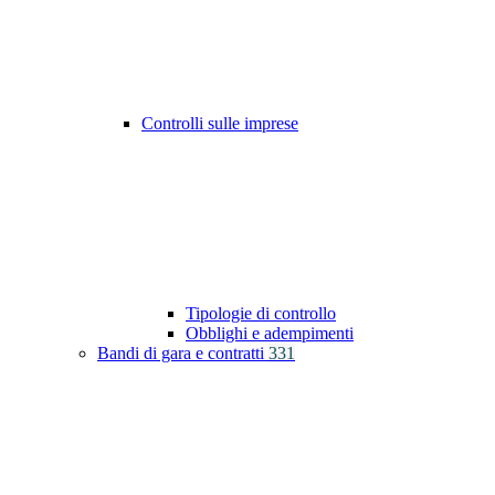
Controlli sulle imprese
Tipologie di controllo
Obblighi e adempimenti
Bandi di gara e contratti
331