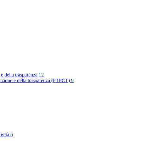
 e della trasparenza
12
rruzione e della trasparenza (PTPCT)
9
tività
6