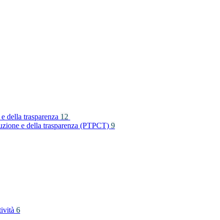
 e della trasparenza
12
rruzione e della trasparenza (PTPCT)
9
tività
6