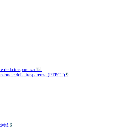
 e della trasparenza
12
rruzione e della trasparenza (PTPCT)
9
tività
6