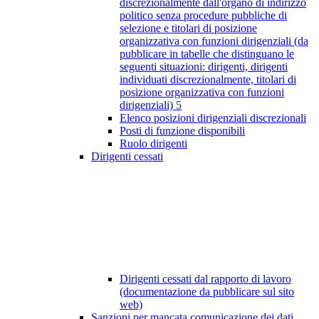
discrezionalmente dall'organo di indirizzo
politico senza procedure pubbliche di
selezione e titolari di posizione
organizzativa con funzioni dirigenziali (da
pubblicare in tabelle che distinguano le
seguenti situazioni: dirigenti, dirigenti
individuati discrezionalmente, titolari di
posizione organizzativa con funzioni
dirigenziali)
5
Elenco posizioni dirigenziali discrezionali
Posti di funzione disponibili
Ruolo dirigenti
Dirigenti cessati
Dirigenti cessati dal rapporto di lavoro
(documentazione da pubblicare sul sito
web)
Sanzioni per mancata comunicazione dei dati