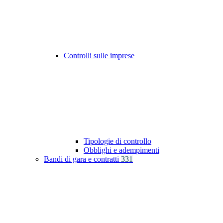
Controlli sulle imprese
Tipologie di controllo
Obblighi e adempimenti
Bandi di gara e contratti
331