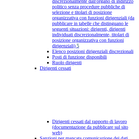
discrezionalmente dall'organo di indirizzo
politico senza procedure pubbliche di
selezione e titolari di posizione
organizzativa con funzioni dirigenziali (da
pubblicare in tabelle che distinguano le
seguenti situazioni: dirigenti, dirigenti
individuati discrezionalmente, titolari di
posizione organizzativa con funzioni
dirigenziali)
5
Elenco posizioni dirigenziali discrezionali
Posti di funzione disponibili
Ruolo dirigenti
Dirigenti cessati
Dirigenti cessati dal rapporto di lavoro
(documentazione da pubblicare sul sito
web)
Sanzioni per mancata comunicazione dei dati