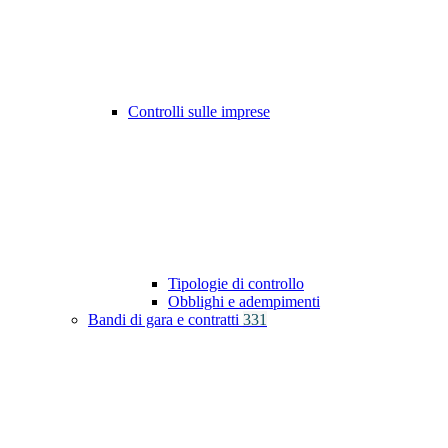
Controlli sulle imprese
Tipologie di controllo
Obblighi e adempimenti
Bandi di gara e contratti
331