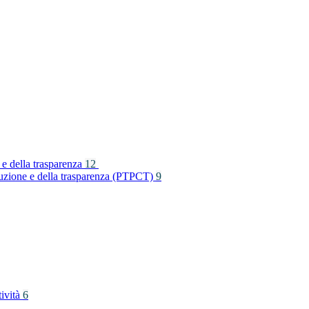
 e della trasparenza
12
rruzione e della trasparenza (PTPCT)
9
tività
6