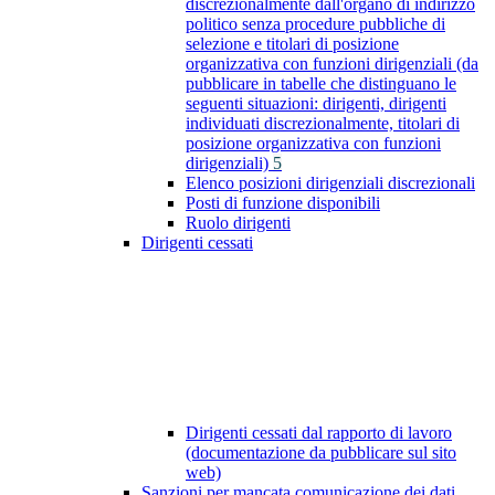
discrezionalmente dall'organo di indirizzo
politico senza procedure pubbliche di
selezione e titolari di posizione
organizzativa con funzioni dirigenziali (da
pubblicare in tabelle che distinguano le
seguenti situazioni: dirigenti, dirigenti
individuati discrezionalmente, titolari di
posizione organizzativa con funzioni
dirigenziali)
5
Elenco posizioni dirigenziali discrezionali
Posti di funzione disponibili
Ruolo dirigenti
Dirigenti cessati
Dirigenti cessati dal rapporto di lavoro
(documentazione da pubblicare sul sito
web)
Sanzioni per mancata comunicazione dei dati