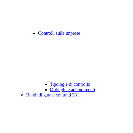
Controlli sulle imprese
Tipologie di controllo
Obblighi e adempimenti
Bandi di gara e contratti
331