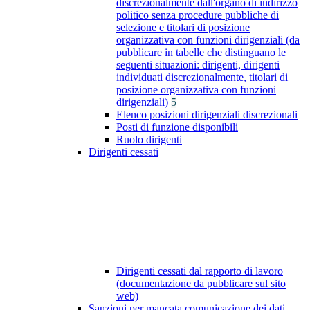
discrezionalmente dall'organo di indirizzo
politico senza procedure pubbliche di
selezione e titolari di posizione
organizzativa con funzioni dirigenziali (da
pubblicare in tabelle che distinguano le
seguenti situazioni: dirigenti, dirigenti
individuati discrezionalmente, titolari di
posizione organizzativa con funzioni
dirigenziali)
5
Elenco posizioni dirigenziali discrezionali
Posti di funzione disponibili
Ruolo dirigenti
Dirigenti cessati
Dirigenti cessati dal rapporto di lavoro
(documentazione da pubblicare sul sito
web)
Sanzioni per mancata comunicazione dei dati