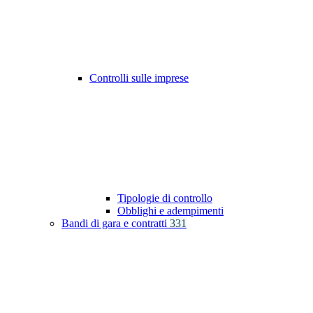
Controlli sulle imprese
Tipologie di controllo
Obblighi e adempimenti
Bandi di gara e contratti
331