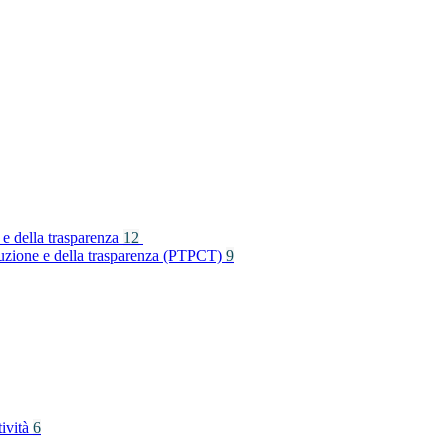
 e della trasparenza
12
rruzione e della trasparenza (PTPCT)
9
tività
6