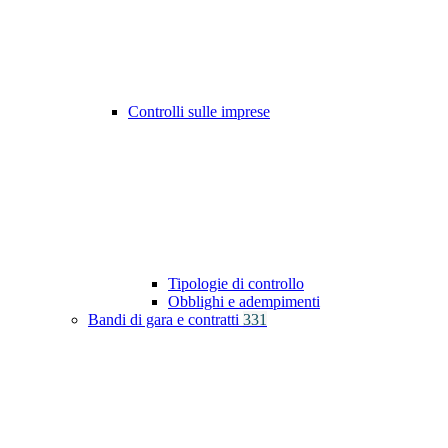
Controlli sulle imprese
Tipologie di controllo
Obblighi e adempimenti
Bandi di gara e contratti
331