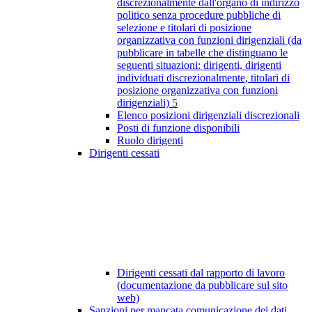
discrezionalmente dall'organo di indirizzo
politico senza procedure pubbliche di
selezione e titolari di posizione
organizzativa con funzioni dirigenziali (da
pubblicare in tabelle che distinguano le
seguenti situazioni: dirigenti, dirigenti
individuati discrezionalmente, titolari di
posizione organizzativa con funzioni
dirigenziali)
5
Elenco posizioni dirigenziali discrezionali
Posti di funzione disponibili
Ruolo dirigenti
Dirigenti cessati
Dirigenti cessati dal rapporto di lavoro
(documentazione da pubblicare sul sito
web)
Sanzioni per mancata comunicazione dei dati