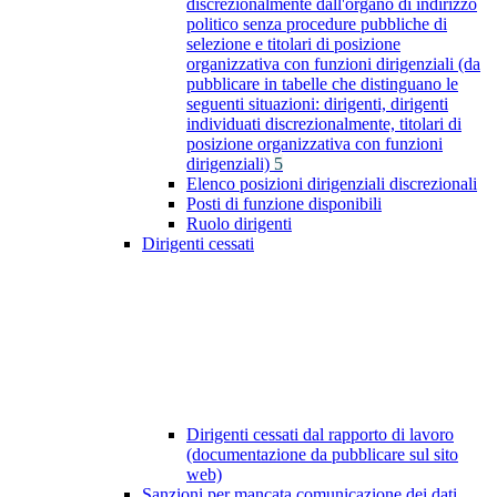
discrezionalmente dall'organo di indirizzo
politico senza procedure pubbliche di
selezione e titolari di posizione
organizzativa con funzioni dirigenziali (da
pubblicare in tabelle che distinguano le
seguenti situazioni: dirigenti, dirigenti
individuati discrezionalmente, titolari di
posizione organizzativa con funzioni
dirigenziali)
5
Elenco posizioni dirigenziali discrezionali
Posti di funzione disponibili
Ruolo dirigenti
Dirigenti cessati
Dirigenti cessati dal rapporto di lavoro
(documentazione da pubblicare sul sito
web)
Sanzioni per mancata comunicazione dei dati