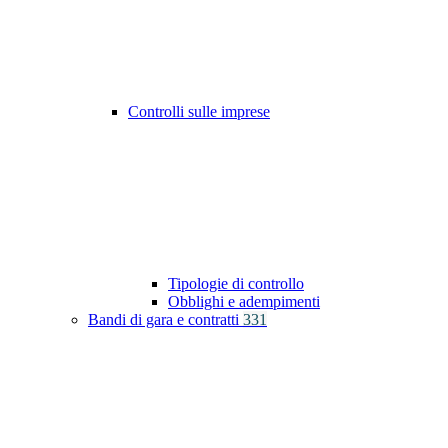
Controlli sulle imprese
Tipologie di controllo
Obblighi e adempimenti
Bandi di gara e contratti
331