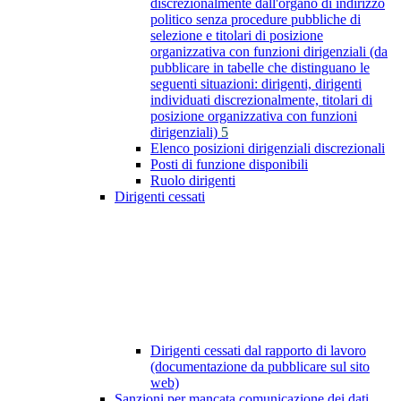
discrezionalmente dall'organo di indirizzo
politico senza procedure pubbliche di
selezione e titolari di posizione
organizzativa con funzioni dirigenziali (da
pubblicare in tabelle che distinguano le
seguenti situazioni: dirigenti, dirigenti
individuati discrezionalmente, titolari di
posizione organizzativa con funzioni
dirigenziali)
5
Elenco posizioni dirigenziali discrezionali
Posti di funzione disponibili
Ruolo dirigenti
Dirigenti cessati
Dirigenti cessati dal rapporto di lavoro
(documentazione da pubblicare sul sito
web)
Sanzioni per mancata comunicazione dei dati