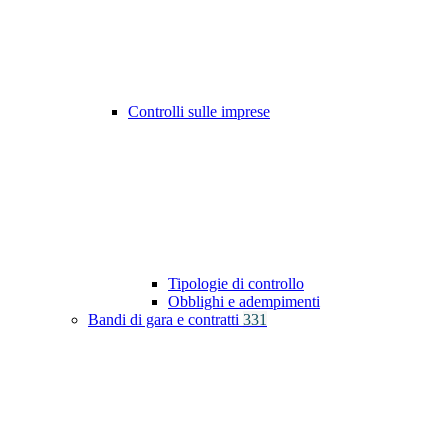
Controlli sulle imprese
Tipologie di controllo
Obblighi e adempimenti
Bandi di gara e contratti
331