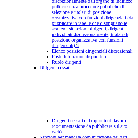
discrezionalmente dall'organo di indirizzo
politico senza procedure pubbliche di
selezione e titolari di posizione
organizzativa con funzioni dirigenziali (da
pubblicare in tabelle che distinguano le
seguenti situazioni: dirigenti, dirigenti
individuati discrezionalmente, titolari di
posizione organizzativa con funzioni
dirigenziali)
5
Elenco posizioni dirigenziali discrezionali
Posti di funzione disponibili
Ruolo dirigenti
Dirigenti cessati
Dirigenti cessati dal rapporto di lavoro
(documentazione da pubblicare sul sito
web)
Sanzioni per mancata comunicazione dei dati