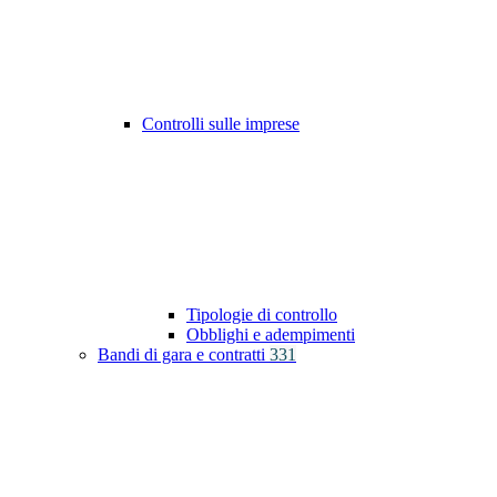
Controlli sulle imprese
Tipologie di controllo
Obblighi e adempimenti
Bandi di gara e contratti
331