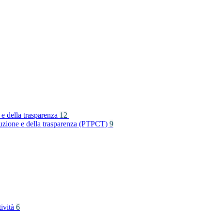
 e della trasparenza
12
rruzione e della trasparenza (PTPCT)
9
tività
6