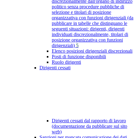
discrezionalmente dall'organo di indirizzo
politico senza procedure pubbliche di
selezione e titolari di posizione
organizzativa con funzioni dirigenziali (da
pubblicare in tabelle che distinguano le
seguenti situazioni: dirigenti, dirigenti
individuati discrezionalmente, titolari di
posizione organizzativa con funzioni
dirigenziali)
5
Elenco posizioni dirigenziali discrezionali
Posti di funzione disponibili
Ruolo dirigenti
Dirigenti cessati
Dirigenti cessati dal rapporto di lavoro
(documentazione da pubblicare sul sito
web)
Sanzioni per mancata comunicazione dei dati