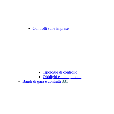
Controlli sulle imprese
Tipologie di controllo
Obblighi e adempimenti
Bandi di gara e contratti
331