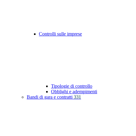
Controlli sulle imprese
Tipologie di controllo
Obblighi e adempimenti
Bandi di gara e contratti
331