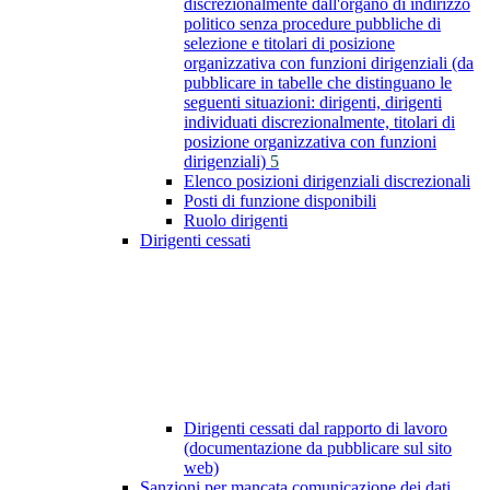
discrezionalmente dall'organo di indirizzo
politico senza procedure pubbliche di
selezione e titolari di posizione
organizzativa con funzioni dirigenziali (da
pubblicare in tabelle che distinguano le
seguenti situazioni: dirigenti, dirigenti
individuati discrezionalmente, titolari di
posizione organizzativa con funzioni
dirigenziali)
5
Elenco posizioni dirigenziali discrezionali
Posti di funzione disponibili
Ruolo dirigenti
Dirigenti cessati
Dirigenti cessati dal rapporto di lavoro
(documentazione da pubblicare sul sito
web)
Sanzioni per mancata comunicazione dei dati