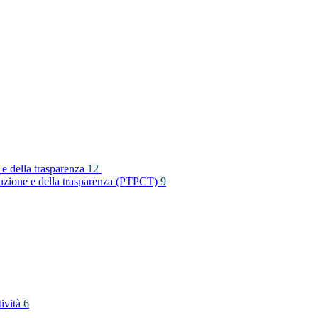
 e della trasparenza
12
rruzione e della trasparenza (PTPCT)
9
tività
6